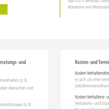
Nach §13 NHundG führen
Abnahme von Wesenstest
N
eratungs- und
Kosten- und Term
Kosten Verhaltensth
es sich um eine tier
verhalten (z. B.
Gebührenverordnung 
nüber Menschen und
Kosten Verhaltens- 
Verhaltens- und Erz
ensstörungen (z. B.