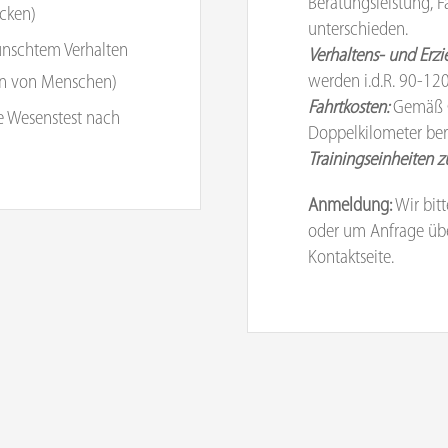
Beratungsleistung, F
cken)
unterschieden.
ünschtem Verhalten
Verhaltens- und Erz
werden i.d.R. 90-12
gen von Menschen)
Fahrtkosten:
Gemäß G
 Wesenstest nach
Doppelkilometer be
Trainingseinheiten z
Anmeldung:
Wir bit
oder um Anfrage übe
Kontaktseite.