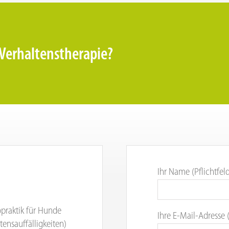
Verhaltenstherapie?
Ihr Name (Pflichtfel
opraktik für Hunde
Ihre E-Mail-Adresse (
tensauffälligkeiten)