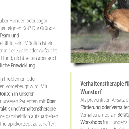
enüber Hunden oder sogar
einen eignen Kot? Die Gründe
-Team und
lfältig sein. Möglich ist ein
r in der Zucht oder Aufzucht,
Hund, nicht selten aber auch
tliche Entwicklung.
ften Problemen oder
Verhaltenstherapie f
en vorgebeugt wird. Mit
Wunstorf
torisch in unserer
Als präventiven Ansatz 
r unseren Patienten mit
über
Förderung oder Verhalte
raktik und Verhaltenstherapie
Verhaltensmedizin
Berat
me ganzheitlich aufzuarbeiten
Workshops
für Hundehal
Therapiekonzept zu schaffen.